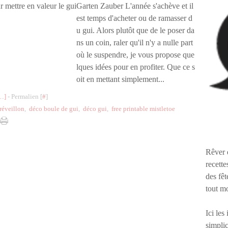
Garten Zauber L'année s'achève et il
est temps d'acheter ou de ramasser d
u gui. Alors plutôt que de le poser da
ns un coin, raler qu'il n'y a nulle part
où le suspendre, je vous propose que
lques idées pour en profiter. Que ce s
oit en mettant simplement...
…
]
- Permalien [
#
]
 réveillon
,
déco boule de gui
,
déco gui
,
free printable mistletoe
Rêver 
recette
des fêt
tout m
Ici les
simplic