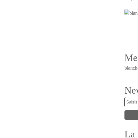
Me 
blanch
New
La 