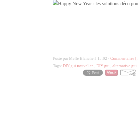
Posté par Melle Blanche à 15:02 -
Commentaires [
Tags:
DIY gui nouvel an
,
DIY gui
,
alternative gui