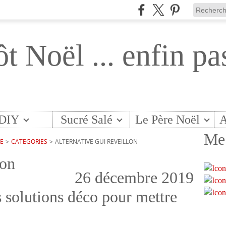
ôt Noël ... enfin pa
DIY
Sucré Salé
Le Père Noël
A
Me 
TE
>
CATEGORIES
>
ALTERNATIVE GUI REVEILLON
lon
26 décembre 2019
 solutions déco pour mettre