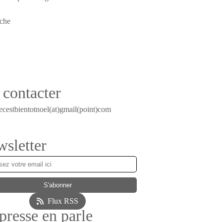
contacter
ecestbientotnoel(at)gmail(point)com
sletter
Flux RSS
presse en parle