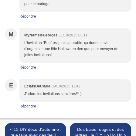
pour le partage.
Répondre
M
MyNameIsGeorges
11/10/2015 08:11
L'invitation "Boo" est juste adorable, ça donne envie
d'organiser une fête Halloween rien que pour envoyer de
jolies invitations!
Répondre
E
EclatsDeClaire
09/10/2015 11:42
J'adore les invitations sorcières!!! :)
Répondre
< 13 DIY déco d'automne :
Des baies rouges et des
que faire avec des feuilles
lettres : le DIY Ho Ho Ho >