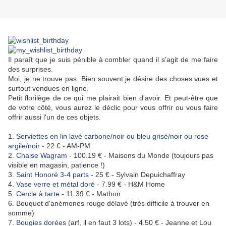
Il paraît que je suis pénible à combler quand il s'agit de me faire
des surprises.
Moi, je ne trouve pas. Bien souvent je désire des choses vues et
surtout vendues en ligne.
Petit florilège de ce qui me plairait bien d'avoir. Et peut-être que
de votre côté, vous aurez le déclic pour vous offrir ou vous faire
offrir aussi l'un de ces objets.
1.
Serviettes en lin lavé carbone/noir ou bleu grisé/noir ou rose
argile/noir
- 22 € - AM-PM
2.
Chaise Wagram
- 100.19 € - Maisons du Monde (toujours pas
visible en magasin, patience !)
3.
Saint Honoré 3-4 parts
- 25 € - Sylvain Depuichaffray
4.
Vase verre et métal doré
- 7.99 € - H&M Home
5.
Cercle à tarte
- 11.39 € - Mathon
6. Bouquet d'anémones rouge délavé (très difficile à trouver en
somme)
7.
Bougies dorées
(arf, il en faut 3 lots) - 4.50 € - Jeanne et Lou