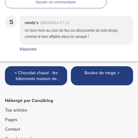
Ajouter un commentaire
S
sandy's
18/01/2014 17:12
Un bon livre au coin du feu ou découverte de jolis blogs
comme le tien affalée dans le canapé !
Répondre
< Chocolat chaud : les
Boules de neige >
bâtonnets maison de
chocolat à fondre en forme
de coeurs
Hébergé par Canalblog
Top articles
Pages
Contact