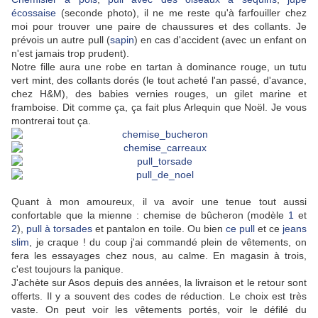
écossaise
(seconde photo), il ne me reste qu'à farfouiller chez
moi pour trouver une paire de chaussures et des collants. Je
prévois un autre pull (
sapin
) en cas d'accident (avec un enfant on
n'est jamais trop prudent).
Notre fille aura une robe en tartan à dominance rouge, un tutu
vert mint, des collants dorés (le tout acheté l'an passé, d'avance,
chez H&M), des babies vernies rouges, un gilet marine et
framboise. Dit comme ça, ça fait plus Arlequin que Noël. Je vous
montrerai tout ça.
Quant à mon amoureux, il va avoir une tenue tout aussi
confortable que la mienne : chemise de bûcheron (modèle
1
et
2
),
pull à torsades
et pantalon en toile. Ou bien
ce pull
et ce
jeans
slim
, je craque ! du coup j'ai commandé plein de vêtements, on
fera les essayages chez nous, au calme. En magasin à trois,
c'est toujours la panique.
J'achète sur Asos depuis des années, la livraison et le retour sont
offerts. Il y a souvent des codes de réduction. Le choix est très
vaste. On peut voir les vêtements portés, voir le défilé du