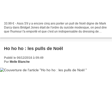
33.99 € - Asos S'il y a encore cinq ans porter un pull de Noël digne de Mark
Darcy dans Bridget Jones était de l'ordre du suicide modesque, on peut dire
que l'humour l'a emporté et que c'est un indispensable du dressing de
décembre. Comme quoi tout est...
Ho ho ho : les pulls de Noël
Publié le 06/12/2016 à 09:49
Par
Melle Blanche