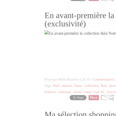
En avant-première la
(exclusivité)
Posté par Melle Blanche à 20:33 -
Commentaires [
Tags:
Noël
,
maison
,
blanc
,
collection
,
Ikéa
,
phot
d'épices
,
couronne
,
Avent
,
xmas
,
God Jul
,
nouve
Ma sélection shoppin