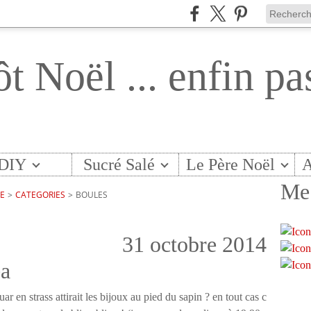
ôt Noël ... enfin pa
DIY
Sucré Salé
Le Père Noël
A
Me 
TE
>
CATEGORIES
>
BOULES
31 octobre 2014
éa
uar en strass attirait les bijoux au pied du sapin ? en tout cas c