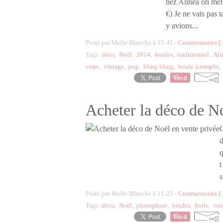
hez Alinéa on met 
€) Je ne vais pas 
y avions...
Posté par Melle Blanche à 15:41 -
Commentaires [
Tags:
déco
,
Noël
,
2014
,
boules
,
traditionnel
,
Ali
verre
,
vintage
,
pop
,
bling bling
,
boule à remplir
,
Acheter la déco de No
C
d
q
t
s
Posté par Melle Blanche à 11:25 -
Commentaires [
Tags:
déco
,
Noël
,
photophore
,
boules
,
boîte
,
ven