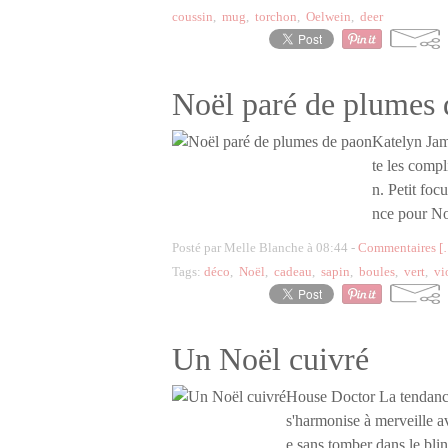
coussin
,
mug
,
torchon
,
Oelwein
,
deer
Noël paré de plumes 
Katelyn Jame
te les compl
n. Petit foc
nce pour No
Posté par Melle Blanche à 08:44 -
Commentaires [
Tags:
déco
,
Noël
,
cadeau
,
sapin
,
boules
,
vert
,
vi
Un Noël cuivré
House Doctor La tendance 
s'harmonise à merveille av
e sans tomber dans le bli