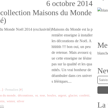
6 octobre 2014
 collection Maisons du Monde
é)
Maisons du Monde est la p
remière enseigne à installer
les décorations de Noël. A
Me 
hhhhh !!! bon oui, un peu
de retenue. Mais avouez q
blanch
ue cette enseigne ne lésine
pas sur la qualité et les qua
New
ntités. Un vrai bonheur de
déambuler dans ces univer
s féériques....
…
]
- Permalien [
#
]
ns du monde
,
décorations
,
or
,
rose
,
boules
,
argent
,
glacier
,
confetti
,
ntin
,
winter
,
silver
La 