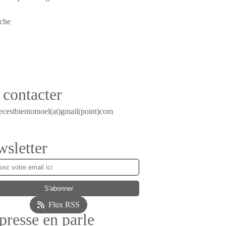
contacter
ecestbientotnoel(at)gmail(point)com
sletter
Flux RSS
presse en parle