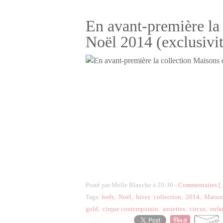
En avant-première la
Noël 2014 (exclusivit
Posté par Melle Blanche à 20:30 -
Commentaires [
Tags:
forêt
,
Noël
,
hiver
,
collection
,
2014
,
Maiso
gold
,
cirque contemporain
,
assiettes
,
circus
,
enfa