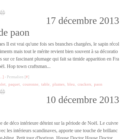
17 décembre 2013
de paon
s Il est vrai qu'une fois ses branches chargées, le sapin récol
iments mais tout le mérite revient bien souvent à sa décoratio
us sur ce fascinant plumage qui fait sa timide apparition en Fra
ël. Hop town craftsman...
…
]
- Permalien [
#
]
olet
,
paquet
,
couronne
,
table
,
plumes
,
bleu
,
crackers
,
paon
10 décembre 2013
de déco intérieure déteint sur la période de Noël. Le cuivre
ec les intérieurs scandinaves, apporte une touche de brillanc
ng-bling. Petit tour d'horizon. House Doctor House Doctor...