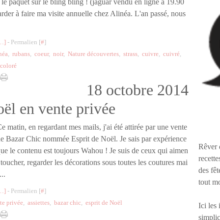
le paquet sur le bling bling ! (jaguar vendu en ligne à 19.90
tarder à faire ma visite annuelle chez Alinéa. L'an passé, nous
…
]
- Permalien [
#
]
néa
,
rubans
,
coeur
,
noir
,
Nature découvertes
,
strass
,
cuivre
,
cuivré
,
coloré
18 octobre 2014
ël en vente privée
e matin, en regardant mes mails, j'ai été attirée par une vente
e Bazar Chic nommée Esprit de Noël. Je sais par expérience
Rêver 
ue le contenu est toujours Wahou ! Je suis de ceux qui aimen
recette
 toucher, regarder les décorations sous toutes les coutures mai
des fêt
...
tout m
…
]
- Permalien [
#
]
te privée
,
assiettes
,
bazar chic
,
esprit de Noël
Ici les
simplic