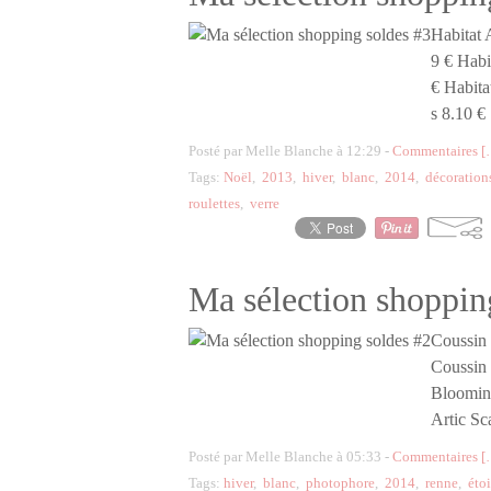
Habitat 
9 € Habi
€ Habita
s 8.10 € 
Posté par Melle Blanche à 12:29 -
Commentaires [
Tags:
Noël
,
2013
,
hiver
,
blanc
,
2014
,
décoration
roulettes
,
verre
Ma sélection shoppin
Coussin 
Coussin 
Blooming
Artic Sc
Posté par Melle Blanche à 05:33 -
Commentaires [
Tags:
hiver
,
blanc
,
photophore
,
2014
,
renne
,
étoi