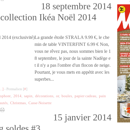
18 septembre 2014
 collection Ikéa Noël 2014
La grande étoile STRALA 9.99 €, le che
min de table VINTERFINT 6.99 € Non,
vous ne rêvez pas, nous sommes bien le 1
8 septembre, le jour de la sainte Nadège e
t il n'y a pas l'ombre d'un flocon de neige.
Pourtant, je vous mets en appétit avec les
superbes...
…
]
- Permalien [
#
]
ophore
,
2014
,
sapin
,
décorations
,
or
,
boules
,
papier cadeau
,
pain
autés
,
Christmas
,
Casse-Noisette
15 janvier 2014
g soldes #3