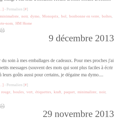
…
]
- Permalien [
#
]
minimaliste
,
noir
,
dymo
,
Monoprix
,
bol
,
bonbonne en verre
,
boîtes
,
rte-nom
,
HM Home
9 décembre 2013
r du soin à mes emballages de cadeaux. Pour mes proches j'ai
petits messages (souvent des mots qui sont plus faciles à écrir
 à leurs goûts aussi pour certains, je dégaine ma dymo....
…
]
- Permalien [
#
]
,
rouge
,
boules
,
vert
,
étiquettes
,
kraft
,
paquet
,
minimaliste
,
noir
,
29 novembre 2013