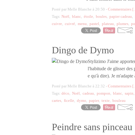
Posté par Melle Blanche à 20:50 -
Commentaires [
Tags:
Noël
,
blanc
,
étoile
,
boules
,
papier cadeau
,
cuivre
,
cuivré
,
menu
,
pastel
,
plateau
,
plumes
,
po
Dingo de Dymo
Stylizimo J'aime apporte
l'habitude de glisser des 
e qu'à dire). Je m'adapte
Posté par Melle Blanche à 22:32 -
Commentaires [
Tags:
déco
,
Noël
,
cadeau
,
pompon
,
blanc
,
sapin
cartes
,
ficelle
,
dymo
,
papier
,
texte
,
bouleau
Peindre sans pinceau