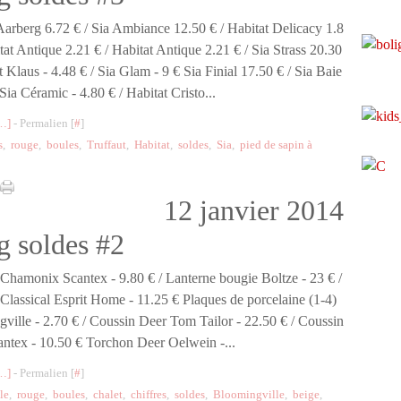
Aarberg 6.72 € / Sia Ambiance 12.50 € / Habitat Delicacy 1.8
tat Antique 2.21 € / Habitat Antique 2.21 € / Sia Strass 20.30
t Klaus - 4.48 € / Sia Glam - 9 € Sia Finial 17.50 € / Sia Baie
Sia Céramic - 4.80 € / Habitat Cristo...
…
]
- Permalien [
#
]
s
,
rouge
,
boules
,
Truffaut
,
Habitat
,
soldes
,
Sia
,
pied de sapin à
12 janvier 2014
g soldes #2
Chamonix Scantex - 9.80 € / Lanterne bougie Boltze - 23 € /
Classical Esprit Home - 11.25 € Plaques de porcelaine (1-4)
ville - 2.70 € / Coussin Deer Tom Tailor - 22.50 € / Coussin
antex - 10.50 € Torchon Deer Oelwein -...
…
]
- Permalien [
#
]
le
,
rouge
,
boules
,
chalet
,
chiffres
,
soldes
,
Bloomingville
,
beige
,