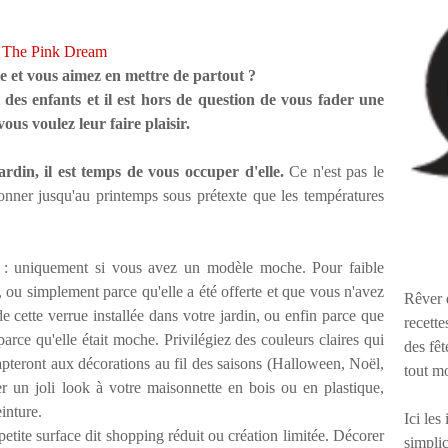
The Pink Dream
 et vous aimez en mettre de partout ?
des enfants et il est hors de question de vous fader une
us voulez leur faire plaisir.
rdin, il est temps de vous occuper d'elle.
Ce n'est pas le
onner jusqu'au printemps sous prétexte que les températures
: uniquement si vous avez un modèle moche. Pour faible
l, ou simplement parce qu'elle a été offerte et que vous n'avez
Rêver 
e cette verrue installée dans votre jardin, ou enfin parce que
recette
rce qu'elle était moche. Privilégiez des couleurs claires qui
des fêt
apteront aux décorations au fil des saisons (Halloween, Noël,
tout m
r un joli look à votre maisonnette en bois ou en plastique,
inture.
Ici les
 petite surface dit shopping réduit ou création limitée. Décorer
simplic