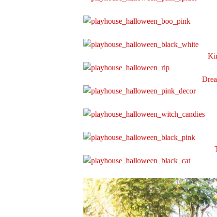
Ki
Drea