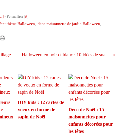
…
]
- Permalien [
#
]
fant thème Halloween
,
déco maisonnette de jardin Halloween
,
Déco de Noël : quand le bricolage et l'outillage s'invitent sur le sapin
Halloween en noir et blanc : 10 idées de snacking sucrés et salés
uleurs
DIY kids : 12 cartes de
ne
voeux en forme de
Déco de Noël : 15
umineux
sapin de Noël
maisonnettes pour
enfants décorées pour
les fêtes