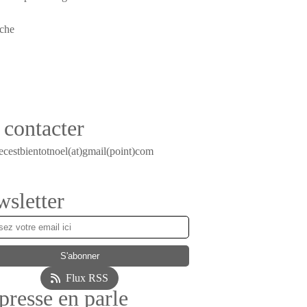
contacter
ecestbientotnoel(at)gmail(point)com
sletter
Flux RSS
presse en parle