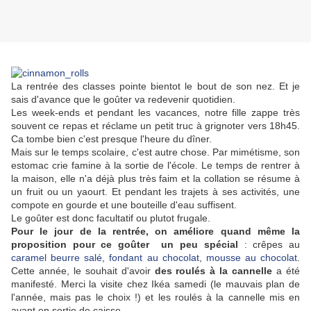
La rentrée des classes pointe bientot le bout de son nez. Et je
sais d'avance que le goûter va redevenir quotidien.
Les week-ends et pendant les vacances, notre fille zappe très
souvent ce repas et réclame un petit truc à grignoter vers 18h45.
Ca tombe bien c'est presque l'heure du dîner.
Mais sur le temps scolaire, c'est autre chose. Par mimétisme, son
estomac crie famine à la sortie de l'école. Le temps de rentrer à
la maison, elle n'a déjà plus très faim et la collation se résume à
un fruit ou un yaourt. Et pendant les trajets à ses activités, une
compote en gourde et une bouteille d'eau suffisent.
Le goûter est donc facultatif ou plutot frugale.
Pour le jour de la rentrée, on améliore quand même la
proposition pour ce goûter un peu spécial
: crêpes au
caramel beurre salé
,
fondant au chocolat
,
mousse au chocolat
.
Cette année, le souhait d'avoir
des roulés à la cannelle
a été
manifesté. Merci la visite chez Ikéa samedi (le mauvais plan de
l'année, mais pas le choix !) et les roulés à la cannelle mis en
avant en sortie de caisse.