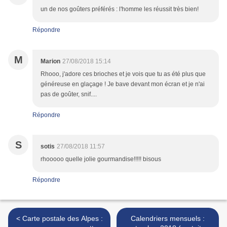
un de nos goûters préférés : l'homme les réussit très bien!
Répondre
M
Marion
27/08/2018 15:14
Rhooo, j'adore ces brioches et je vois que tu as été plus que
généreuse en glaçage ! Je bave devant mon écran et je n'ai
pas de goûter, snif....
Répondre
S
sotis
27/08/2018 11:57
rhooooo quelle jolie gourmandise!!!!! bisous
Répondre
< Carte postale des Alpes :
Calendriers mensuels :