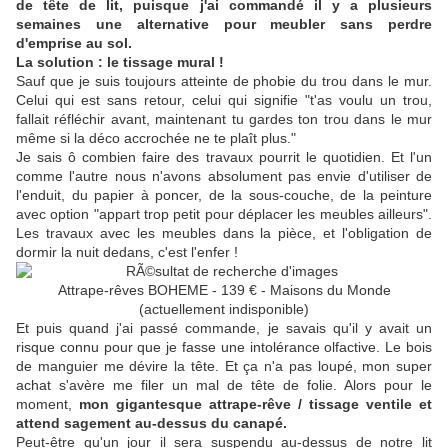
de tête de lit, puisque j'ai commandé il y a plusieurs
semaines une alternative pour meubler sans perdre
d'emprise au sol.
La solution : le tissage mural !
Sauf que je suis toujours atteinte de phobie du trou dans le mur.
Celui qui est sans retour, celui qui signifie "t'as voulu un trou,
fallait réfléchir avant, maintenant tu gardes ton trou dans le mur
même si la déco accrochée ne te plaît plus."
Je sais ô combien faire des travaux pourrit le quotidien. Et l'un
comme l'autre nous n'avons absolument pas envie d'utiliser de
l'enduit, du papier à poncer, de la sous-couche, de la peinture
avec option "appart trop petit pour déplacer les meubles ailleurs".
Les travaux avec les meubles dans la pièce, et l'obligation de
dormir la nuit dedans, c'est l'enfer !
Attrape-rêves BOHEME - 139 € - Maisons du Monde
(actuellement indisponible)
Et puis quand j'ai passé commande, je savais qu'il y avait un
risque connu pour que je fasse une intolérance olfactive. Le bois
de manguier me dévire la tête. Et ça n'a pas loupé, mon super
achat s'avère me filer un mal de tête de folie. Alors pour le
moment,
mon gigantesque attrape-rêve / tissage ventile et
attend sagement au-dessus du canapé.
Peut-être qu'un jour il sera suspendu au-dessus de notre lit