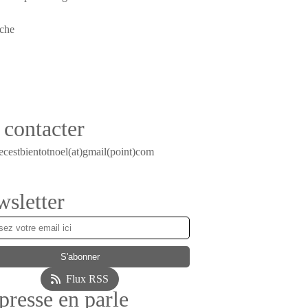
contacter
ecestbientotnoel(at)gmail(point)com
sletter
Flux RSS
presse en parle