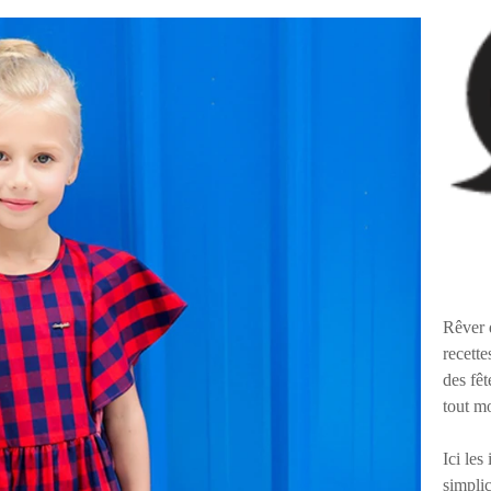
Rêver 
recette
des fêt
tout m
Ici les
simplic