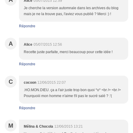
Alice
05/07/2015 12:59
Je cherche la version automnale dans les archives du blog
mais je ne la trouve pas, l'aviez vous publié ? Merci :) !
Répondre
A
Alice
05/07/2015 12:56
Recette juste parfaite, merci beaucoup pour cette idée !
Répondre
C
cocoon
12/06/2015 22:07
.HO.MON.DIEU. ça a l'air juste trop bon quoi *o* <br /> <br />
Pourquoiii mon homme n'aime t'il pas le sucré salé ? :'(
Répondre
M
Mélina & Chocola
12/06/2015 13:21