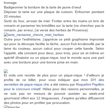
fromage.
Badigeonner la bordure de la tarte de jaune d'oeuf.
Déposer la tarte sur une plaque de cuisson. Enfourner pendant
20 minutes.
Sortir du four, arroser de miel. Frotter entre les mains un brin de
romarin et parsemer les brindilles sur la tarte (ne cherchez pas le
romarin, par erreur, j'ai versé des herbes de Provence).
Outre pour l'esthétisme, j'apprécie ce petit graphisme improvisé
qui pour la découpe facilite la tâche, aucun fruit écrabouillé par la
lame du couteau, aucun calcul pour couper cette bande. Selon
l'appétit, elle convient pour deux, pour trois, pour six et même en
apéritif dînatoire ou un pique-nique, tout le monde aura une part
avec une bordure pour une bonne prise en main.
Et voila une recette de plus pour un pique-nique ! d'ailleurs je
profite de ce billet, pour vous indiquer que mon
DIY des
serviettes de pique-nique chic
a été retenu par
Roquefort Papillon
pour le concours créatif
. Hélas pour des raisons personnelles, je
ne suis pas en mesure de pouvoir assister au week-end
gourmand offert aux 12 blogueuses. J'espère qu'elles diffuseront
des photos pour en profiter par procuration.