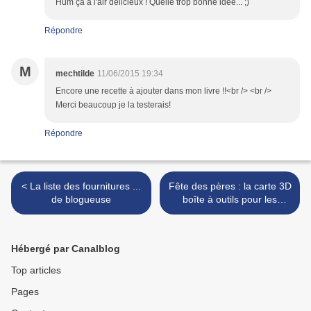
Hum ça a l'air délicieux ! Quelle trop bonne idée... ;)
Répondre
M
mechtilde
11/06/2015 19:34
Encore une recette à ajouter dans mon livre !!<br /> <br />
Merci beaucoup je la testerais!
Répondre
< La liste des fournitures ...
Fête des pères : la carte 3D
de blogueuse
boîte à outils pour les
papas bricoleurs (gratuit - à
imprimer) >
Hébergé par Canalblog
Top articles
Pages