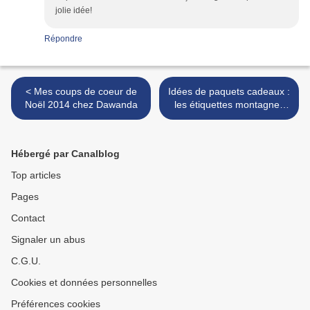
jolie idée!
Répondre
< Mes coups de coeur de
Idées de paquets cadeaux :
Noël 2014 chez Dawanda
les étiquettes montagnes
sous la neige (gratuit - à
imprimer) >
Hébergé par Canalblog
Top articles
Pages
Contact
Signaler un abus
C.G.U.
Cookies et données personnelles
Préférences cookies