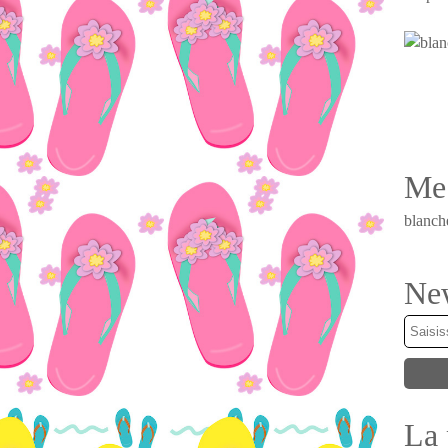
Me 
blanch
New
La 