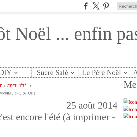
ôt Noël ... enfin pa
DIY
Sucré Salé
Le Père Noël
A
Me 
TE
>
C'EST L'ÉTÉ !
>
MPRIMER - GRATUIT)
25 août 2014
'est encore l'été (à imprimer -