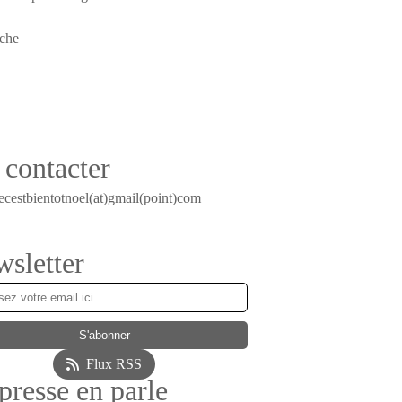
contacter
ecestbientotnoel(at)gmail(point)com
sletter
Flux RSS
presse en parle