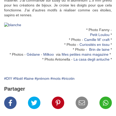
matériel. J'ai commandé sur Ebay du fil aluminium 1.5 mm prévu
pour les créations de bijoux. Je croise les doigts pour que cela
fonctionne. J'ai d'autres motifs à réaliser comme ces étoiles,
sapins et rennes.
* Photo Fanny -
Petit Loulou
*
* Photo -
Camille M' craft
*
* Photo -
Curiosités en tissu
*
* Photo -
Brin de laine
*
* Photos -
Gédane
-
Milkoo
via
Mes petites mains magazine
*
* Photo Antonella -
La casa degli antuche
*
#DIY
#Noël
#laine
#prénom
#mots
#tricotin
Partager