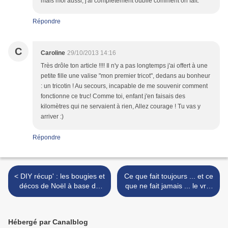
mais moi aussi, j'ai complètement oublié comment on fait.
Répondre
C
Caroline
29/10/2013 14:16
Très drôle ton article !!!! Il n'y a pas longtemps j'ai offert à une
petite fille une valise "mon premier tricot", dedans au bonheur
: un tricotin ! Au secours, incapable de me souvenir comment
fonctionne ce truc! Comme toi, enfant j'en faisais des
kilomètres qui ne servaient à rien, Allez courage ! Tu vas y
arriver :)
Répondre
< DIY récup' : les bougies et
Ce que fait toujours ... et ce
décos de Noël à base de
que ne fait jamais ... le vrai
peaux d'orange
Père Noël >
Hébergé par Canalblog