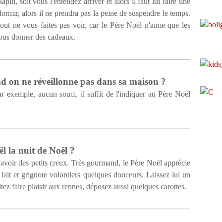
in, soit vous l'entendez arriver et alors il faut lui faire une
 dormir, alors il ne prendra pas la peine de suspendre le temps.
out ne vous faites pas voir, car le Père Noël n'aime que les
 vous donner des cadeaux.
nd on ne réveillonne pas dans sa maison ?
 exemple, aucun souci, il suffit de l'indiquer au Père Noël
.
l la nuit de Noël ?
d'avoir des petits creux. Très gourmand, le Père Noël apprécie
ait et grignote volontiers quelques douceurs. Laissez lui un
itez faire plaisir aux rennes, déposez aussi quelques carottes.