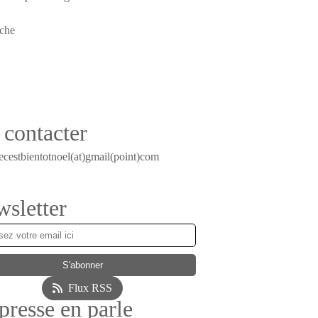
contacter
ecestbientotnoel(at)gmail(point)com
sletter
Flux RSS
presse en parle